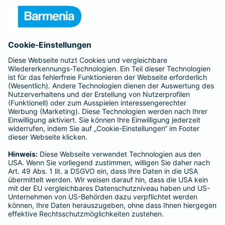
Unternehmen
Anfahrt
Affiliate-Partner werden
Barmenia ist Teil der BarmeniaGothaer
BELIEBTE SEITEN
Kranken-Zusatzversicherung
Tierversicherungen
Haftpflichtversicherung
Hausratversicherung
SERVICE
Adresse ändern
Schaden melden
Kilometerstandsmeldung
Serviceübersicht